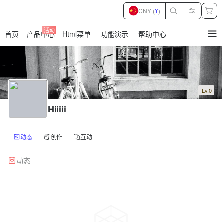
CNY (
¥
)
活动
首页
产品中心
Html菜单
功能演示
帮助中心
暂
无
菜
单
项
Lv.0
Hiiiii
动态
创作
互动
动态