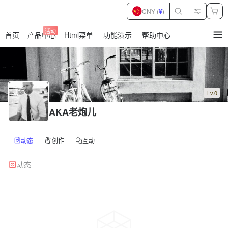
CNY (
¥
)
活动
首页
产品中心
Html菜单
功能演示
帮助中心
暂
无
菜
单
项
Lv.0
AKA老炮儿
动态
创作
互动
动态