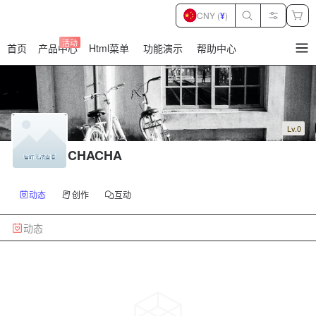
CNY (
¥
)
活动
首页
产品中心
Html菜单
功能演示
帮助中心
暂
无
菜
单
项
Lv.0
CHACHA
动态
创作
互动
动态