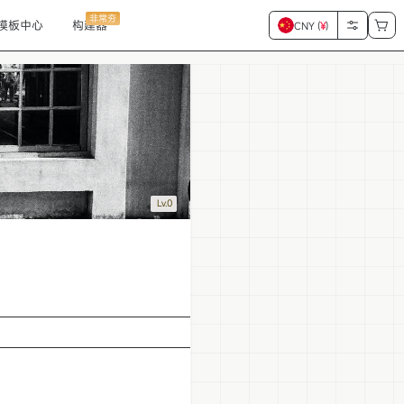
非常夯
模板中心
构建器
CNY (
¥
)
Lv.0