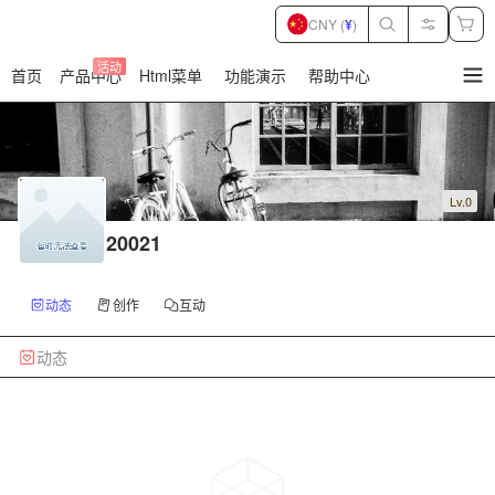
CNY (
¥
)
活动
首页
产品中心
Html菜单
功能演示
帮助中心
暂
无
菜
单
项
Lv.0
20021
动态
创作
互动
动态