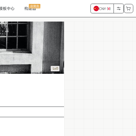
非常夯
模板中心
构建器
CNY (
¥
)
Lv.0