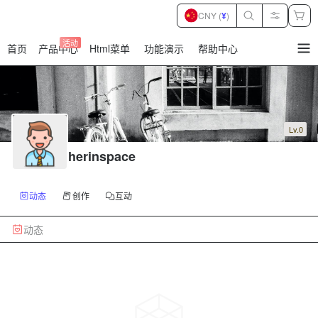
CNY (
¥
)
活动
首页
产品中心
Html菜单
功能演示
帮助中心
暂
无
菜
单
项
Lv.0
herinspace
动态
创作
互动
动态