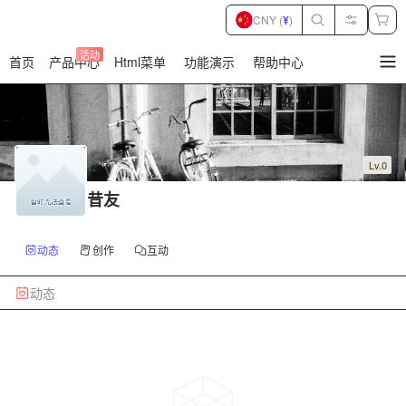
CNY (
¥
)
活动
首页
产品中心
Html菜单
功能演示
帮助中心
暂
无
菜
单
项
Lv.0
昔友
动态
创作
互动
动态