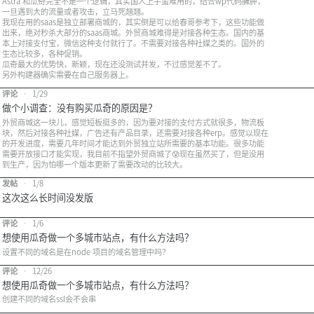
Astra 和瓜奇完全不是一个逻辑，其实国人上手蛮难用的，结合wp代码臃肿，
一旦遇到大的流量或者攻击，立马死翘翘。
我现在用的saas是独立部署商城的，其实倒是可以给春哥参考下，这些功能做
出来，绝对秒杀大部分的saas商城。外贸商城难得是对接各种生态。国内的基
本上对接支付宝，微信这种支付就行了。不需要对接各种社媒之类的。国外的
生态比较多，各种促销。
瓜奇最大的优势快，新颖，现在还没测试并发，不过感觉差不了。
另外构建器确实需要在自己服务器上。
评论
•
1/29
做个小调查：没有购买瓜奇的原因是？
外贸商城这一块儿，感觉短板挺多的，因为要对接的支付方式就很多，物流板
块，然后对接各种社媒，广告还有产品目录，还需要对接各种erp。感觉以现在
的开发进度，需要几年时间才能达到外贸独立站所需要的基本功能。很多功能
需要开放接口才能实现，我目前不指望外贸商城了😰现在虽然买了，但是没用
到生产，因为怕哪一个版本更新了需要改动的比较大。
发帖
•
1/8
这次这么长时间没发版
评论
•
1/6
想使用瓜奇做一个多城市站点，有什么方法吗？
设置不同的域名是在node 项目的域名管理中吗？
评论
•
12/26
想使用瓜奇做一个多城市站点，有什么方法吗？
创建不同的域名ssl会不会串