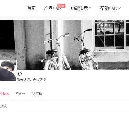
优惠
首页
产品中心
功能演示
帮助中心
か
暂未认证，去认证
动态
创作
互动
动态