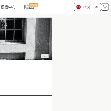
非常夯
模板中心
构建器
CNY (
¥
)
Lv.0