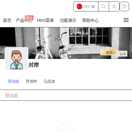
CNY (
¥
)
活动
首页
产品中心
Html菜单
功能演示
帮助中心
暂
无
菜
单
项
创始人
Lv.0
对岸
动态
创作
互动
动态