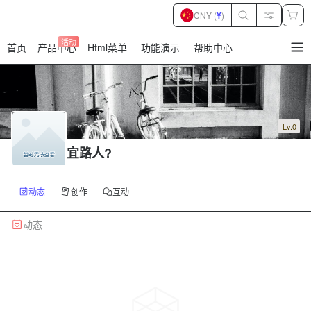
CNY (
¥
)
活动
首页
产品中心
Html菜单
功能演示
帮助中心
暂
无
菜
单
项
Lv.0
宜路人?
动态
创作
互动
动态