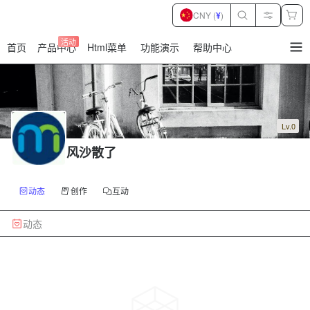
CNY (
¥
)
活动
首页
产品中心
Html菜单
功能演示
帮助中心
暂
无
菜
单
项
Lv.0
风沙散了
动态
创作
互动
动态