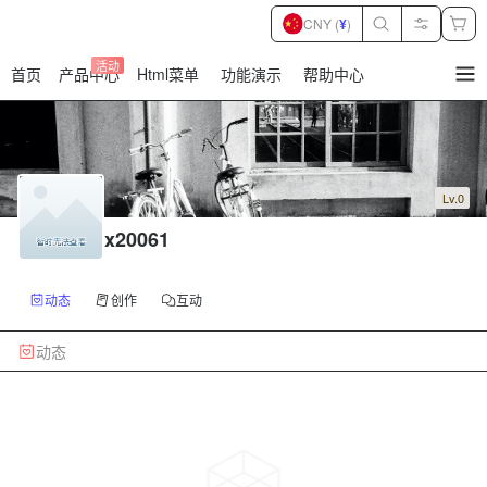
CNY (
¥
)
活动
首页
产品中心
Html菜单
功能演示
帮助中心
暂
无
菜
单
项
Lv.0
x20061
动态
创作
互动
动态