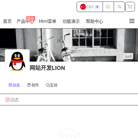
CNY (
¥
)
活动
首页
产品中心
Html菜单
功能演示
帮助中心
暂
无
菜
单
项
Lv.0
网站开发LION
动态
创作
互动
动态