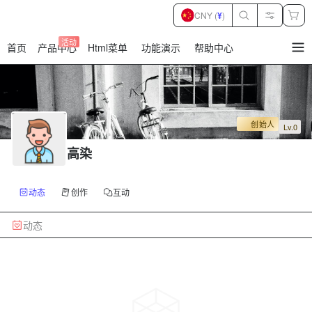
CNY (
¥
)
活动
首页
产品中心
Html菜单
功能演示
帮助中心
暂
无
菜
单
项
创始人
Lv.0
高染
动态
创作
互动
动态