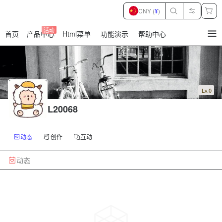
CNY (
¥
)
活动
首页
产品中心
Html菜单
功能演示
帮助中心
暂
无
菜
单
项
Lv.0
L20068
动态
创作
互动
动态