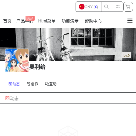
CNY (
¥
)
活动
首页
产品中心
Html菜单
功能演示
帮助中心
暂
无
菜
单
项
Lv.0
奥利给
动态
创作
互动
动态