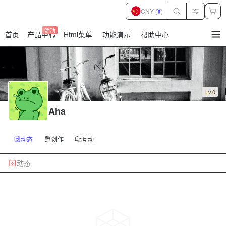
CNY (
¥
)
活动
首页
产品中心
Html菜单
功能演示
帮助中心
暂
无
菜
单
项
Lv.0
Aha
动态
创作
互动
动态