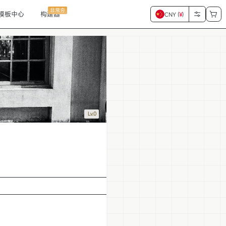
非常夯
模板中心
构建器
CNY (
¥
)
Lv.0