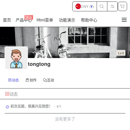
CNY (
¥
)
活动
首页
产品中心
Html菜单
功能演示
帮助中心
暂
无
菜
单
项
Lv.0
tongtong
动态
创作
互动
动态
初次见面，很高兴见到您！
•
4/1
没有更多了