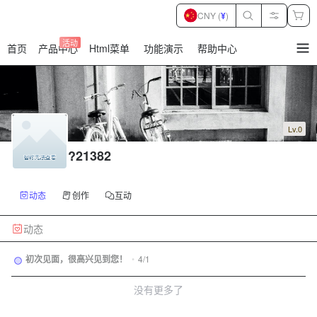
CNY (
¥
)
活动
首页
产品中心
Html菜单
功能演示
帮助中心
暂
无
菜
单
项
Lv.0
?21382
动态
创作
互动
动态
初次见面，很高兴见到您！
•
4/1
没有更多了