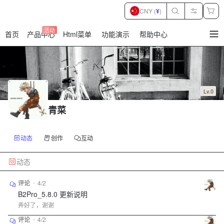
CNY (
¥
)
活动
首页
产品中心
Html菜单
功能演示
帮助中心
暂
无
菜
单
项
Lv.0
青菜
动态
创作
互动
动态
评论
•
4/2
B2Pro_5.8.0 更新说明
弄好了，谢谢
评论
•
4/2