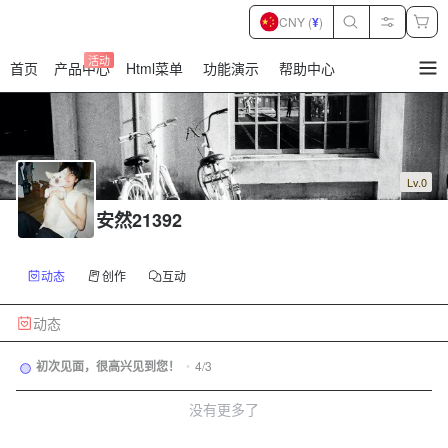
CNY (
¥
)
活动
首页
产品中心
Html菜单
功能演示
帮助中心
暂
无
菜
单
项
Lv.0
安然21392
动态
创作
互动
动态
初次见面，很高兴见到您！
•
4/3
没有更多了