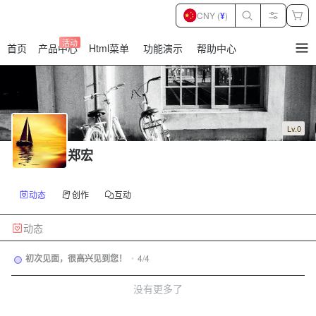
CNY (
¥
)
活动
首页
产品中心
Html菜单
功能演示
帮助中心
暂
无
菜
单
项
Lv.0
郑宏
动态
创作
互动
动态
初次见面，很高兴见到您！
•
4/4
没有更多了