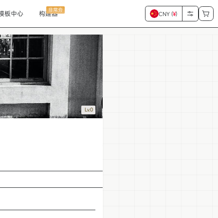
非常夯
模板中心
构建器
CNY (
¥
)
Lv.0