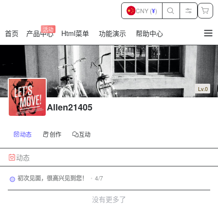
CNY (
¥
)
活动
首页
产品中心
Html菜单
功能演示
帮助中心
暂
无
菜
单
项
Lv.0
Allen21405
动态
创作
互动
动态
初次见面，很高兴见到您！
•
4/7
没有更多了