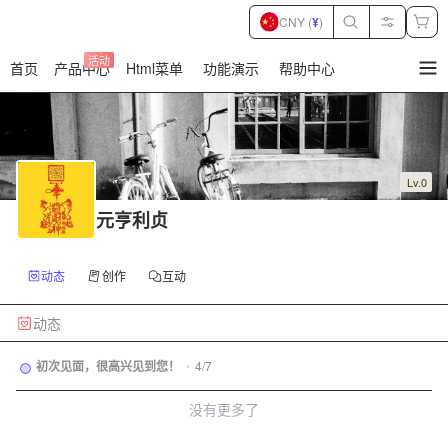
CNY (
¥
)
活动
首页
产品中心
Html菜单
功能演示
帮助中心
暂
无
菜
单
项
Lv.0
元亨利贞
动态
创作
互动
动态
初次见面，很高兴见到您！
•
4/7
没有更多了