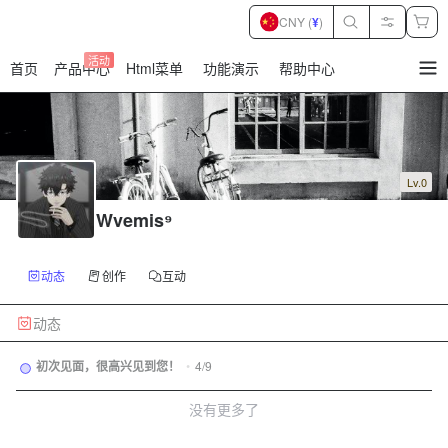
CNY (
¥
)
活动
首页
产品中心
Html菜单
功能演示
帮助中心
暂
无
菜
单
项
Lv.0
Wvemis⁹
动态
创作
互动
动态
初次见面，很高兴见到您！
•
4/9
没有更多了