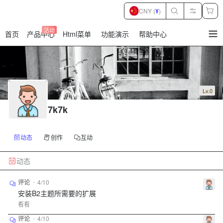
CNY (
¥
)
活动
首页
产品中心
Html菜单
功能演示
帮助中心
暂
无
菜
单
项
Lv.0
7k7k
动态
创作
互动
动态
评论
•
4/10
安装B2主题所需要的扩展
看看
评论
•
4/10