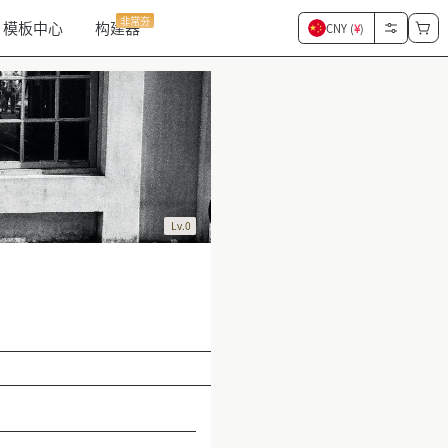
非常夯
模板中心
构建器
CNY (
¥
)
Lv.0