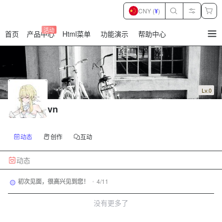
CNY (
¥
)
活动
首页
产品中心
Html菜单
功能演示
帮助中心
暂
无
菜
单
项
Lv.0
vn
动态
创作
互动
动态
初次见面，很高兴见到您！
•
4/11
没有更多了