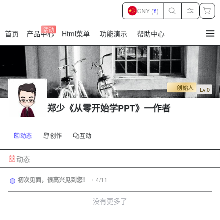
CNY (
¥
)
活动
首页
产品中心
Html菜单
功能演示
帮助中心
暂
无
菜
单
项
创始人
Lv.0
郑少《从零开始学PPT》一作者
动态
创作
互动
动态
初次见面，很高兴见到您！
•
4/11
没有更多了