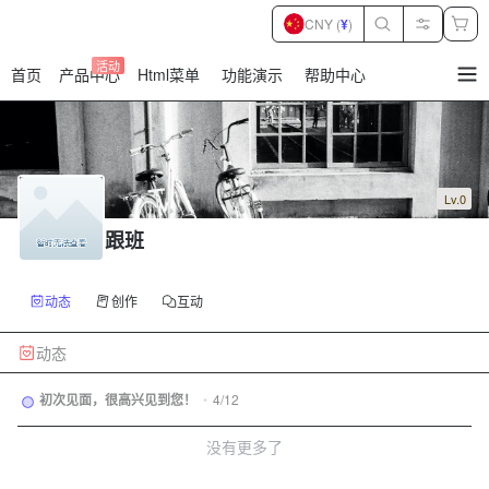
CNY (
¥
)
活动
首页
产品中心
Html菜单
功能演示
帮助中心
暂
无
菜
单
项
Lv.0
跟班
动态
创作
互动
动态
初次见面，很高兴见到您！
•
4/12
没有更多了