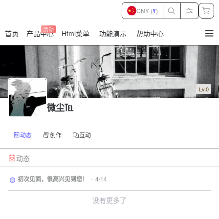
CNY (
¥
)
活动
首页
产品中心
Html菜单
功能演示
帮助中心
暂
无
菜
单
项
Lv.0
微尘℡
动态
创作
互动
动态
初次见面，很高兴见到您！
•
4/14
没有更多了