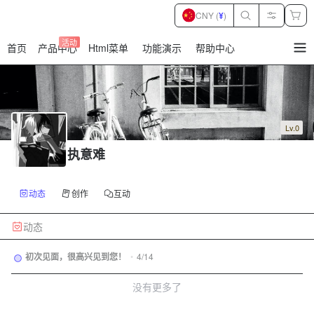
CNY (
¥
)
活动
首页
产品中心
Html菜单
功能演示
帮助中心
暂
无
菜
单
项
Lv.0
执意难
动态
创作
互动
动态
初次见面，很高兴见到您！
•
4/14
没有更多了