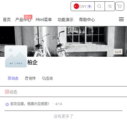
CNY (
¥
)
活动
首页
产品中心
Html菜单
功能演示
帮助中心
暂
无
菜
单
项
Lv.0
柏企
动态
创作
互动
动态
初次见面，很高兴见到您！
•
4/14
没有更多了