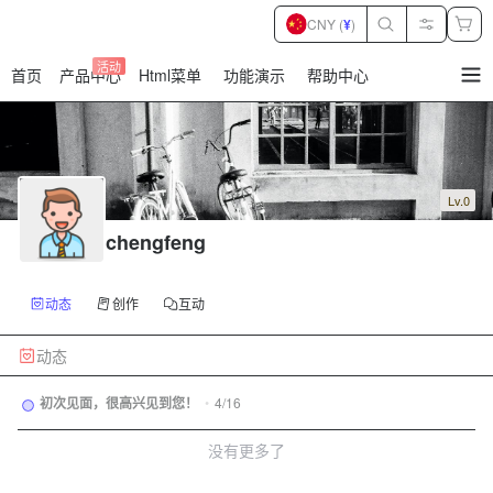
CNY (
¥
)
活动
首页
产品中心
Html菜单
功能演示
帮助中心
暂
无
菜
单
项
Lv.0
chengfeng
动态
创作
互动
动态
初次见面，很高兴见到您！
•
4/16
没有更多了