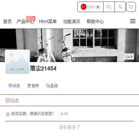
CNY (
¥
)
活动
首页
产品中心
Html菜单
功能演示
帮助中心
暂
无
菜
单
项
Lv.0
落尘21454
动态
创作
互动
动态
初次见面，很高兴见到您！
•
4/16
没有更多了