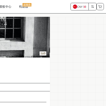
非常夯
模板中心
构建器
CNY (
¥
)
Lv.0