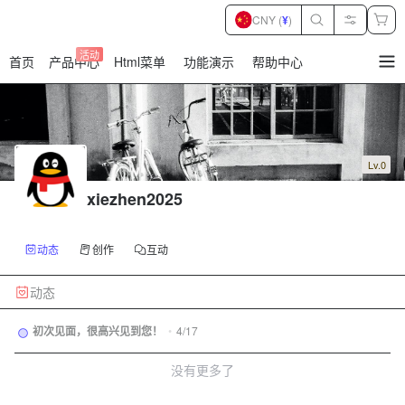
CNY (
¥
)
活动
首页
产品中心
Html菜单
功能演示
帮助中心
暂
无
菜
单
项
Lv.0
xiezhen2025
动态
创作
互动
动态
初次见面，很高兴见到您！
•
4/17
没有更多了