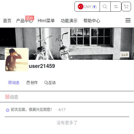
CNY (
¥
)
活动
首页
产品中心
Html菜单
功能演示
帮助中心
暂
无
菜
单
项
Lv.0
user21459
动态
创作
互动
动态
初次见面，很高兴见到您！
•
4/17
没有更多了