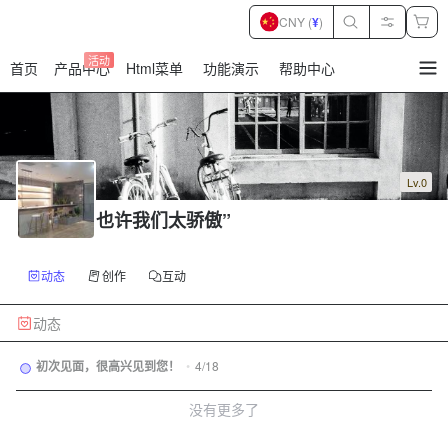
CNY (
¥
)
活动
首页
产品中心
Html菜单
功能演示
帮助中心
暂
无
菜
单
项
Lv.0
也许我们太骄傲”
动态
创作
互动
动态
初次见面，很高兴见到您！
•
4/18
没有更多了