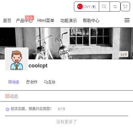
CNY (
¥
)
活动
首页
产品中心
Html菜单
功能演示
帮助中心
暂
无
菜
单
项
Lv.0
coolcpt
动态
创作
互动
动态
初次见面，很高兴见到您！
•
4/19
没有更多了