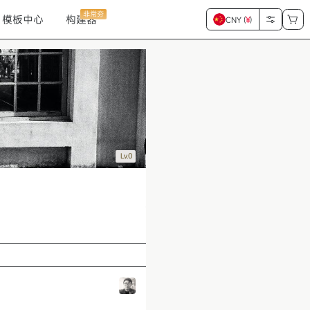
非常夯
模板中心
构建器
CNY (
¥
)
Lv.0