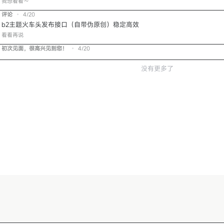
我想看看～
评论
•
4/20
b2主题火车头发布接口（自带伪原创）稳定高效
看看再说
初次见面，很高兴见到您！
•
4/20
没有更多了