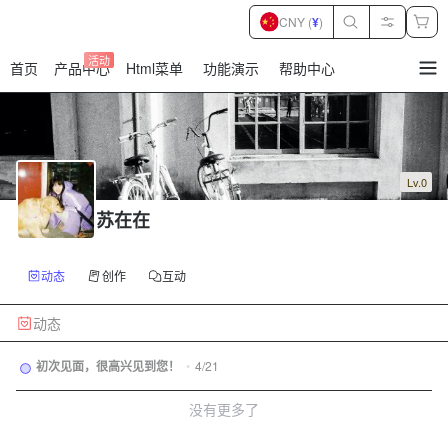
CNY (
¥
)
活动
首页
产品中心
Html菜单
功能演示
帮助中心
暂
无
菜
单
项
Lv.0
苏在在
动态
创作
互动
动态
初次见面，很高兴见到您！
•
4/21
没有更多了