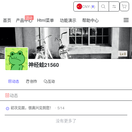
CNY (
¥
)
活动
首页
产品中心
Html菜单
功能演示
帮助中心
暂
无
菜
单
项
Lv.0
神经蛙21560
动态
创作
互动
动态
初次见面，很高兴见到您！
•
5/14
没有更多了