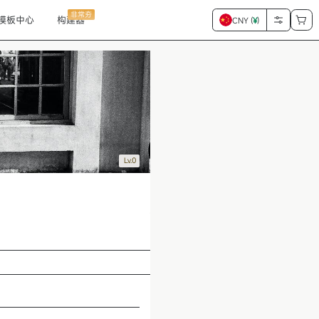
非常夯
模板中心
构建器
CNY (
¥
)
Lv.0