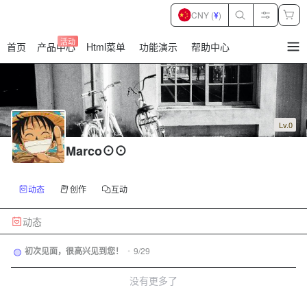
CNY (
¥
)
活动
首页
产品中心
Html菜单
功能演示
帮助中心
暂
无
菜
单
项
Lv.0
Marco⊙⊙
动态
创作
互动
动态
初次见面，很高兴见到您！
•
9/29
没有更多了