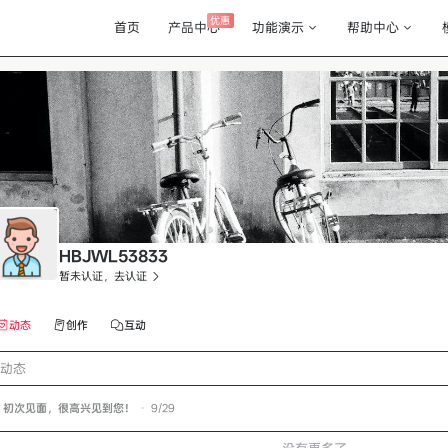
优惠
首页
产品中心
功能演示
帮助中心
HBJWL53833
暂未认证，去认证
动态
创作
互动
动态
初次见面，很高兴见到您！
•
9/29