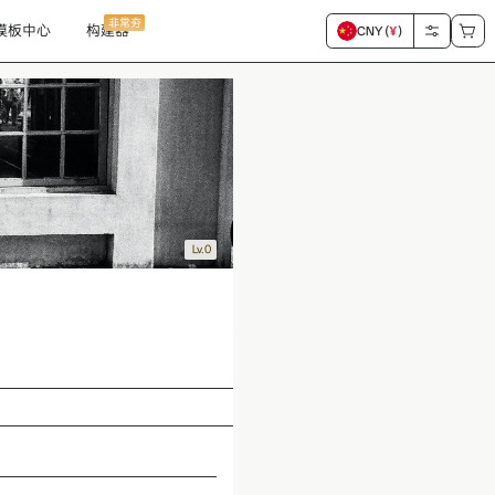
非常夯
模板中心
构建器
CNY (
¥
)
Lv.0